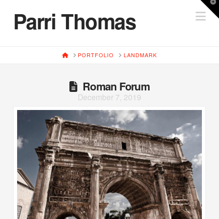
T
Parri Thomas
Na
t
W
HOME
PORTFOLIO
LANDMARK
Roman Forum
December 7, 2019