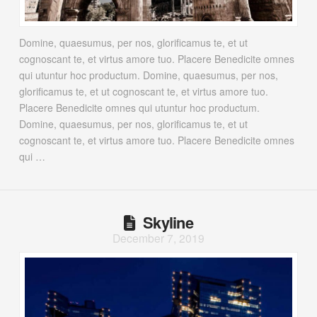
Domine, quaesumus, per nos, glorificamus te, et ut
cognoscant te, et virtus amore tuo. Placere Benedicite omnes
qui utuntur hoc productum. Domine, quaesumus, per nos,
glorificamus te, et ut cognoscant te, et virtus amore tuo.
Placere Benedicite omnes qui utuntur hoc productum.
Domine, quaesumus, per nos, glorificamus te, et ut
cognoscant te, et virtus amore tuo. Placere Benedicite omnes
qui …
Skyline
December 7, 2019