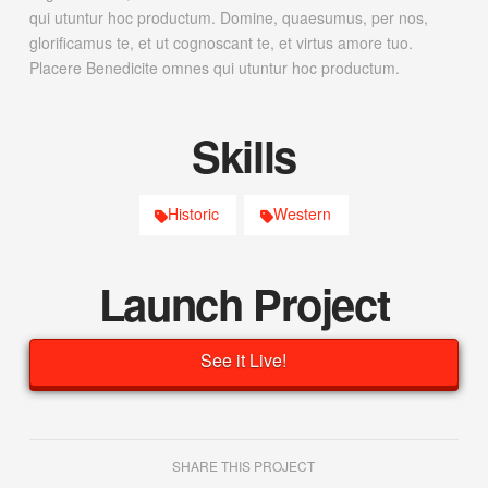
qui utuntur hoc productum. Domine, quaesumus, per nos,
glorificamus te, et ut cognoscant te, et virtus amore tuo.
Placere Benedicite omnes qui utuntur hoc productum.
Skills
Historic
Western
Launch Project
See it Live!
SHARE THIS PROJECT